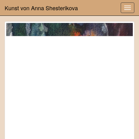
Kunst von Anna Shesterikova