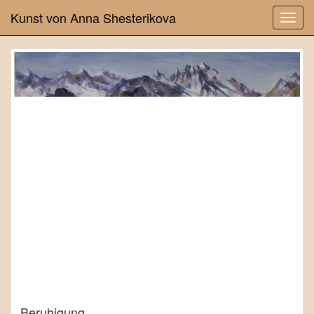
Kunst von Anna Shesterikova
Beruhigung