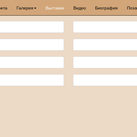
рета
Галерея
Выставки
Видео
Биография
Поэз