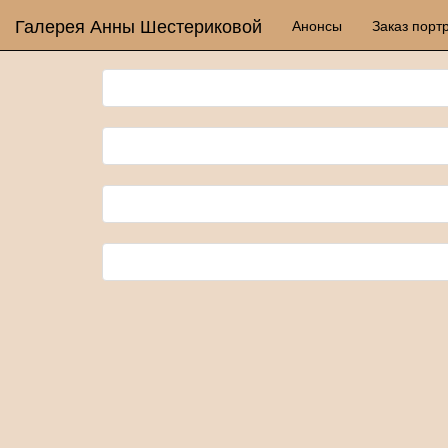
Галерея Анны Шестериковой
Анонсы
Заказ порт