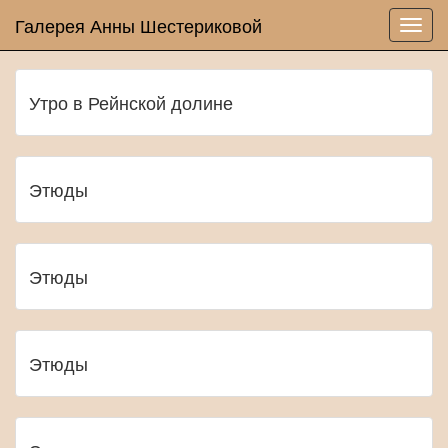
Галерея Анны Шестериковой
Утро в Рейнской долине
Этюды
Этюды
Этюды