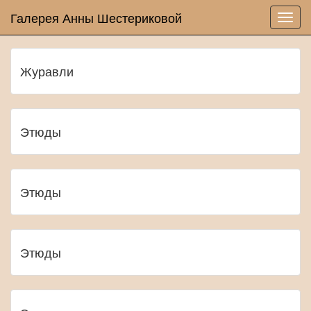
Галерея Анны Шестериковой
Журавли
Этюды
Этюды
Этюды