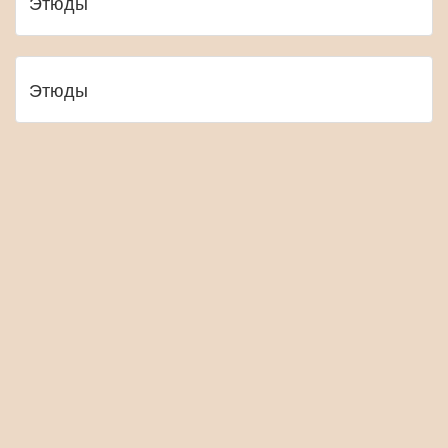
Этюды
Этюды