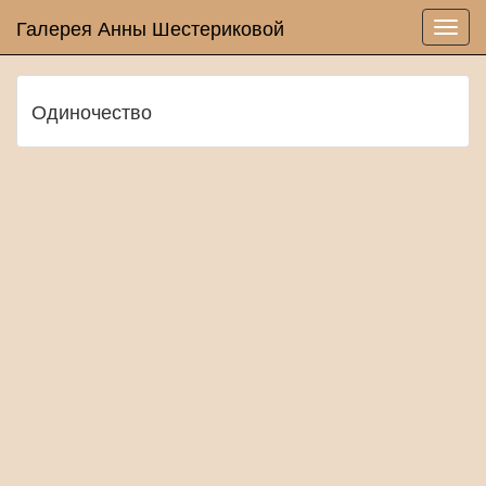
Галерея Анны Шестериковой
Одиночество