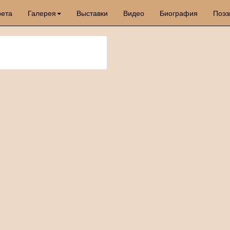
рета
Галерея
Выставки
Видео
Биография
Поэз