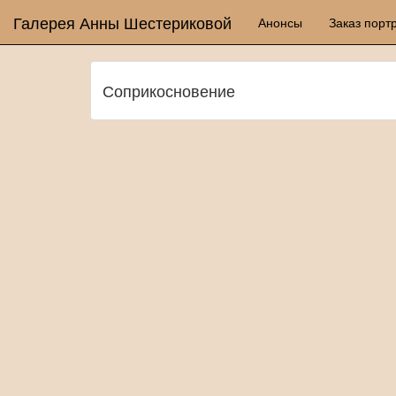
Галерея Анны Шестериковой
Анонсы
Заказ порт
Соприкосновение