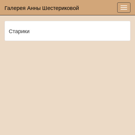
Галерея Анны Шестериковой
Старики