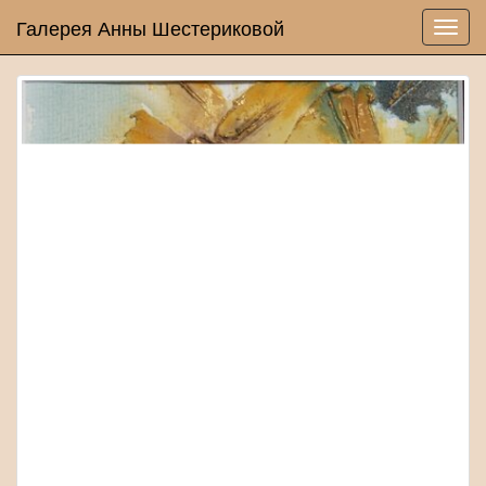
Галерея Анны Шестериковой